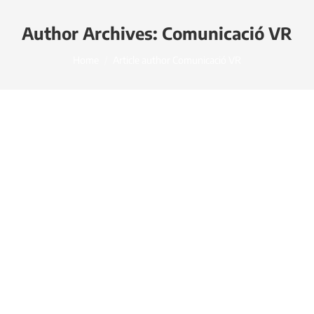
Author Archives:
Comunicació VR
You are here:
Home
Article author Comunicació VR