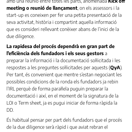
amb una reunió entre totes les parts, anomenada
Kick off
meeting o reunió de llançament
, on els assessors i la
start-up es coneixen per fer una petita presentació de la
seva activitat, història i compartint aquella informació
que es consideri rellevant conèixer abans de l’inici de la
due diligence.
La rapidesa del procés dependrà en gran part de
l’eficiència dels fundadors i els seus gestors
a
preparar la informació i la documentació sol·licitada i les
respostes a les preguntes sol·licitades per aquests (
QyA
).
Per tant, és convenient que mentre s’estan negociant les
possibles condicions de la ronda els fundadors ja rebin
l’
IRL
perquè de forma paral·lela puguin preparar la
documentació i així, en el moment de la signatura de la
LOI
o Term sheet, ja es pugui iniciar de forma ràpida la
DD
.
És habitual pensar per part dels fundadors que el procés
de la due diligence serà ràpid i que aviat rebran el