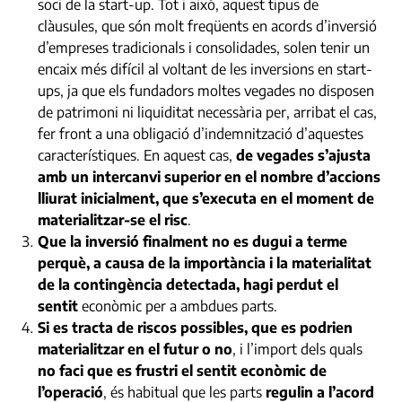
soci de la start-up. Tot i això, aquest tipus de
clàusules, que són molt freqüents en acords d’inversió
d’empreses tradicionals i consolidades, solen tenir un
encaix més difícil al voltant de les inversions en start-
ups, ja que els fundadors moltes vegades no disposen
de patrimoni ni liquiditat necessària per, arribat el cas,
fer front a una obligació d’indemnització d’aquestes
característiques. En aquest cas,
de vegades s’ajusta
amb un intercanvi superior en el nombre d’accions
lliurat inicialment, que s’executa en el moment de
materialitzar-se el risc
.
Que la inversió finalment no es dugui a terme
perquè, a causa de la importància i la materialitat
de la contingència detectada, hagi perdut el
sentit
econòmic per a ambdues parts.
Si es tracta de riscos possibles, que es podrien
materialitzar en el futur o no
, i l’import dels quals
no faci que es frustri el sentit econòmic de
l’operació
, és habitual que les parts
regulin a l’acord