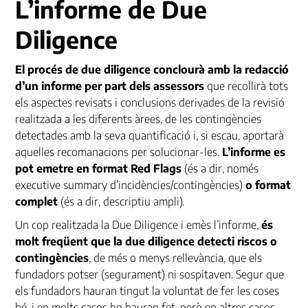
L’informe de Due
Diligence
El procés de due diligence conclourà amb la redacció
d’un informe per part dels assessors
que recollirà tots
els aspectes revisats i conclusions derivades de la revisió
realitzada a les diferents àrees, de les contingències
detectades amb la seva quantificació i, si escau, aportarà
aquelles recomanacions per solucionar-les.
L’informe es
pot emetre en format
Red Flags
(és a dir, només
executive summary d’incidències/contingències)
o format
complet
(és a dir, descriptiu ampli).
Un cop realitzada la Due Diligence i emès l’informe,
és
molt freqüent que la due diligence detecti riscos o
contingències
, de més o menys rellevància, que els
fundadors potser (segurament) ni sospitaven. Segur que
els fundadors hauran tingut la voluntat de fer les coses
bé, i en molts casos ho hauran fet, però en altres casos