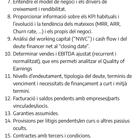
Entendre el model de negoci i els drivers de
creixement i rendibilitat.
Proporcionar informació sobre els KPI habituals i
l’evolució i la tendència dels mateixos (MRR, ARR,
Churn rate, …) i els propis del negoci.
Anàlisi del working capital (“NWC”) i cash flow i del
deute financer net al “closing date”.
Determinar vendes i EBITDA ajustat (recurrent i
normalitzat), que ens permeti analitzar el Quality of
Earnings
Nivells d’endeutament, tipologia del deute, terminis de
venciment i necessitats de finançament a curt i mitjà
termini.
Facturació i saldos pendents amb empreses/parts
vinculades/socis.
Garanties assumides.
Provisions per litigis pendents/en curs o altres passius
ocults.
Contractes amb tercers i condicions.