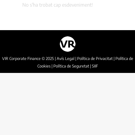
No s'ha trobat cap esdeveniment!
VIR Corporate Finance © 2025 |
Avís Legal
|
Política de Privacitat
|
Política de
Cookies
|
Política de Seguretat
|
SIIF