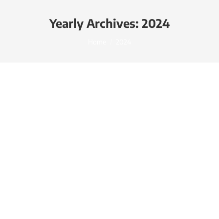
Yearly Archives:
2024
You are here:
Home
2024